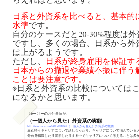
日系と外資系を比べると、基本的
水準
です。
自分のケースだと20-30%程度は
ですし、多くの場合、日系から外資系
は上がるようです。
ただし、
日系が終身雇用を保証す
日本からの撤退や業績不振に伴う
ことは要注意です。
※日系と外資系の比較については
になるかと思います。
ゆーけーのお仕事日記
（一個人から見た）外資系の実態
http://uk-diary.com/2015/03/06/（一個人から見た）外資系の実態
最近時々キャリアについて話し合ったり、キャリアについて悩んでいる
分自身転職したり留学したりする中でキャリアについて考えることは多