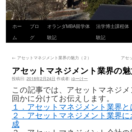
コ
ホー
ブロ
オランダMBA留学体
法学博士課程体
ン
ム
グ
験記
験記
テ
←
アセットマネジメント業界の魅力（２）
アセ
ン
アセットマネジメント業界の魅
ツ
投稿日:
2018年2月24日
作成者:
ゆーけー
へ
この記事では、アセットマネジメ
ス
回かに分けてお伝えします。
キ
１．アセットマネジメント業界と
２．アセットマネジメント業界に
ッ
成
プ