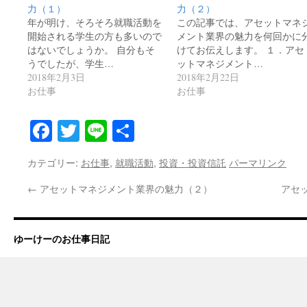
力（１）
力（２）
年が明け、そろそろ就職活動を
この記事では、アセットマネ
開始される学生の方も多いので
メント業界の魅力を何回かに
はないでしょうか。 自分もそ
けてお伝えします。 １．アセ
うでしたが、学生…
ットマネジメント…
2018年2月3日
2018年2月22日
お仕事
お仕事
Facebook
Twitter
Line
共
有
カテゴリー:
お仕事
,
就職活動
,
投資・投資信託
パーマリンク
←
アセットマネジメント業界の魅力（２）
アセ
ゆーけーのお仕事日記