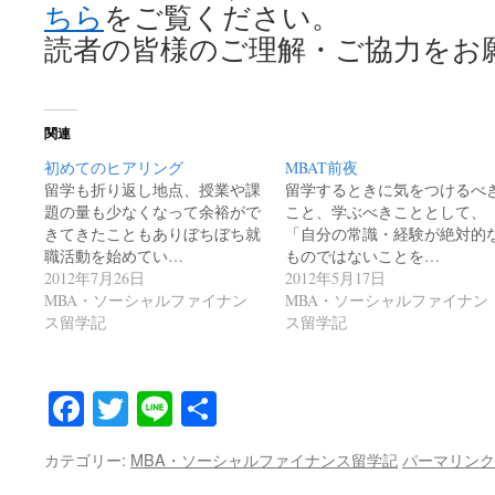
ちら
をご覧ください。
読者の皆様のご理解・ご協力をお
関連
初めてのヒアリング
MBAT前夜
留学も折り返し地点、授業や課
留学するときに気をつけるべ
題の量も少なくなって余裕がで
こと、学ぶべきこととして、
きてきたこともありぼちぼち就
「自分の常識・経験が絶対的
職活動を始めてい…
ものではないことを…
2012年7月26日
2012年5月17日
MBA・ソーシャルファイナン
MBA・ソーシャルファイナン
ス留学記
ス留学記
Facebook
Twitter
Line
共
有
カテゴリー:
MBA・ソーシャルファイナンス留学記
パーマリンク