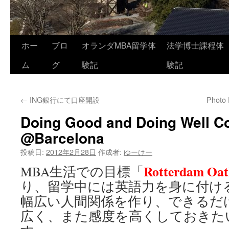
コ
ホー
ブロ
オランダMBA留学体
法学博士課程体
ン
ム
グ
験記
験記
テ
←
ING銀行にて口座開設
Photo 
ン
Doing Good and Doing Well C
ツ
@Barcelona
へ
投稿日:
2012年2月28日
作成者:
ゆーけー
ス
Rotterdam Oa
MBA生活での目標「
キ
り、留学中には英語力を身に付け
幅広い人間関係を作り、できるだ
ッ
広く、また感度を高くしておきた
プ