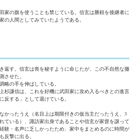
田家の旗を使うことも禁じている。信玄は勝頼を後継者に
家の人間としてみていたようである。
き返す。信玄は喪を秘すように命じたが、この不自然な撤
測させた。
調略の手を伸ばしている。
上杉謙信
は、これを好機に武田家に攻め入るべきとの進言
に反する」として退けている。
なかったうえ（名目上は期限付きの仮当主だったうえ、3
れている）、諏訪家出身であることや信玄が家督を譲って
経験・名声に乏しかったため、家中をまとめるのに時間が
も反撃に出る。