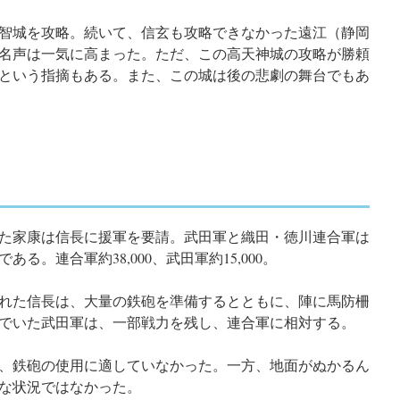
の明智城を攻略。続いて、信玄も攻略できなかった遠江（静岡
名声は一気に高まった。ただ、この高天神城の攻略が勝頼
という指摘もある。また、この城は後の悲劇の舞台でもあ
た家康は信長に援軍を要請。武田軍と織田・徳川連合軍は
る。連合軍約38,000、武田軍約15,000。
れた信長は、大量の鉄砲を準備するとともに、陣に馬防柵
でいた武田軍は、一部戦力を残し、連合軍に相対する。
、鉄砲の使用に適していなかった。一方、地面がぬかるん
な状況ではなかった。