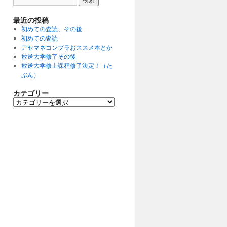
最近の投稿
初めての査読、その後
初めての査読
アセマネコンプラおススメ本とか
放送大学修了その後
放送大学修士課程修了決定！（た
ぶん）
カテゴリー
カ
テ
ゴ
リ
ー