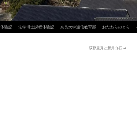
学体験記
法学博士課程体験記
奈良大学通信教育部
おだわらのとら
荻原重秀と新井白石
→