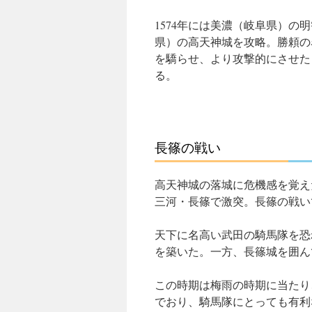
1574年には美濃（岐阜県）
県）の
高天神城
を攻略。勝頼の
を驕らせ、より攻撃的にさせた
る。
長篠の戦い
高天神城の落城に危機感を覚え
三河・長篠で激突。長篠の戦いであ
天下に名高い武田の騎馬隊を恐
を築いた。一方、長篠城を囲ん
この時期は梅雨の時期に当たり
でおり、騎馬隊にとっても有利