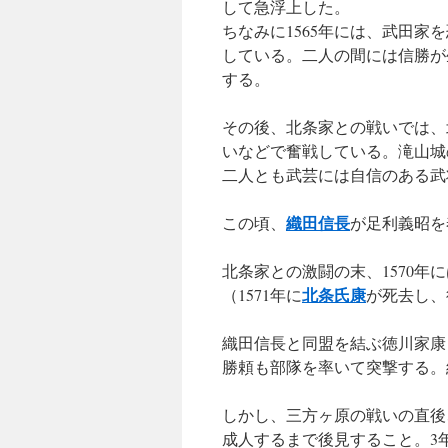
して急浮上した。
ちなみに1565年には、武田
している。二人の間には
信勝
が
する。
その後、北条家との戦いでは、
いなどで奮戦している。滝山城
二人とも武芸には自信のある武
織田信長
この頃、
が足利義昭を
北条家との激闘の末、1570年
北条氏康
（1571年に
が死去し、
織田信長と同盟を結ぶ徳川家康
勝頼も部隊を率いて突撃する。
しかし、
三方ヶ原の戦い
の直後
成人するまで後見すること。3