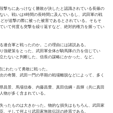
段撃ちにあっけなく勝敗が決したと認識されている長篠の
ない。戦いは8時間の長時間に及んでいるし、武田軍の戦
とんどが追撃の際に被った被害であるとされている。そもそ
ていて何度も突撃を繰り返すなど、絶対的権力を握ってい
る連合軍と戦ったのか。この理由には諸説ある。
り強硬策をとった、武田軍全体が騎馬隊の力を信じてい
立たないと判断した、信長の謀略にかかった、など。
間にわたって勇敢に戦った。
次の奇襲、武田一門の早期の戦場離脱などによって、多く
県昌景
、
馬場信春
、
内藤昌豊
、真田信綱・昌輝（共に真田
人物が多く含まれている。
失ったものは大きかった。物的な損失はもちろん、武田家
臣、そして何より武田家無敗伝説の終焉である。