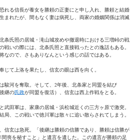
家を恐れる信長が養女を勝頼の正妻にと申し入れ、勝頼と結婚
生まれたが、間もなく妻は病死し、両家の婚姻関係は消滅
北条氏照の居城・滝山城攻めや撤退時における三増峠の戦
の戦いの際には、北条氏照と直接戦ったとの逸話もある。
将なので、さもありなんという感じの話ではある。
奉じて上洛を果たし、信玄の眼は西を向く。
には駿河を奪取。そして、2年後、北条家と同盟を結び
後継の
氏政
が同盟を復活）、信玄は西上作戦をとる。
と武田軍は、家康の居城・浜松城近くの三方ヶ原で激突。
結局、この戦いで徳川軍は散々に追い散らされてしまう。
、信玄は急死。「後継は勝頼の信勝であり、勝頼は信勝が
年間喪を秘すこと」と遺言を遺した。この遺言が勝頼の足