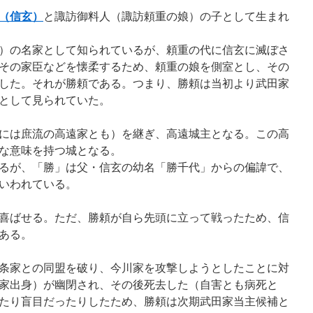
（信玄）
と諏訪御料人（諏訪頼重の娘）の子として生まれ
）の名家として知られているが、頼重の代に信玄に滅ぼさ
その家臣などを懐柔するため、頼重の娘を側室とし、その
した。それが勝頼である。つまり、勝頼は当初より武田家
として見られていた。
には庶流の高遠家とも）を継ぎ、高遠城主となる。この高
な意味を持つ城となる。
るが、「勝」は父・信玄の幼名「勝千代」からの偏諱で、
いわれている。
喜ばせる。ただ、勝頼が自ら先頭に立って戦ったため、信
ある。
・北条家との同盟を破り、今川家を攻撃しようとしたことに対
家出身）が幽閉され、その後死去した（自害とも病死と
たり盲目だったりしたため、勝頼は次期武田家当主候補と