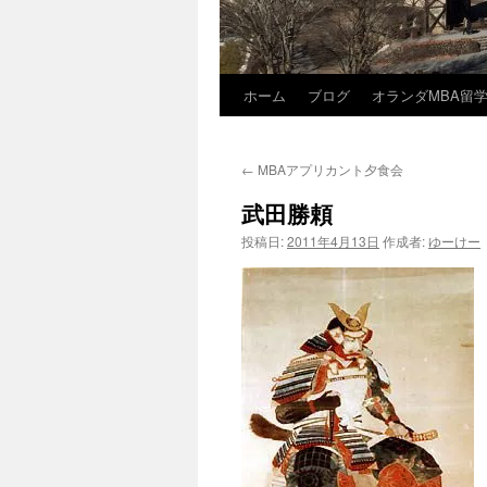
ホーム
ブログ
オランダMBA留
コ
ン
←
MBAアプリカント夕食会
テ
武田勝頼
ン
投稿日:
2011年4月13日
作成者:
ゆーけー
ツ
へ
ス
キ
ッ
プ