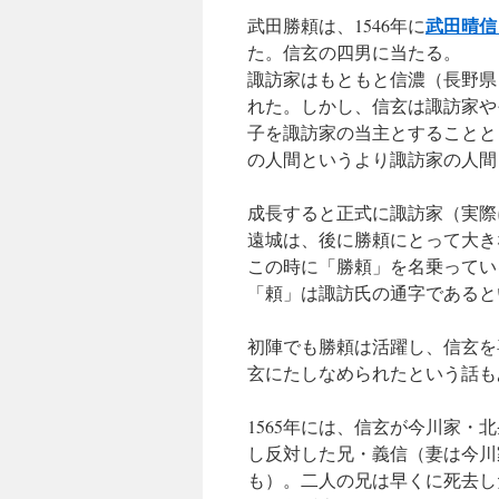
武田晴信
武田勝頼は、1546年に
た。信玄の四男に当たる。
諏訪家はもともと信濃（長野県
れた。しかし、信玄は諏訪家や
子を諏訪家の当主とすることと
の人間というより諏訪家の人間
成長すると正式に諏訪家（実際
遠城は、後に勝頼にとって大き
この時に「勝頼」を名乗ってい
「頼」は諏訪氏の通字であると
初陣でも勝頼は活躍し、信玄を
玄にたしなめられたという話も
1565年には、信玄が今川家
し反対した兄・義信（妻は今川
も）。二人の兄は早くに死去し