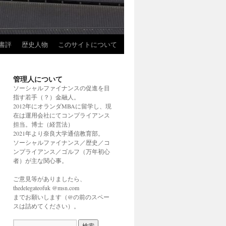
書評
歴史人物
このサイトについて
管理人について
ソーシャルファイナンスの促進を目
指す若手（？）金融人。
2012年にオランダMBAに留学し、現
在は運用会社にてコンプライアンス
担当。博士（経営法）
2021年より奈良大学通信教育部。
ソーシャルファイナンス／歴史／コ
ンプライアンス／ゴルフ（万年初心
者）が主な関心事。
ご意見等がありましたら、
thedelegateofuk @msn.com
までお願いします（@の前のスペー
スは詰めてください）。