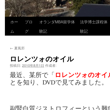
コ
ホー
ブロ
オランダMBA留学体
法学博士課程体
ン
ム
グ
験記
験記
テ
←
夏風邪
ン
ロレンツォのオイル
ツ
投稿日:
2010年8月1日
作成者:
へ
ロレンツォのオイ
最近、某所で「
ス
とを知り、DVDで見てみました。
キ
ッ
プ
副腎白質ジストロフィーという難