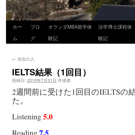
コ
ホー
ブロ
オランダMBA留学体
法学博士課程体
ン
ム
グ
験記
験記
テ
←
信念の人
ン
IELTS結果（1回目）
ツ
投稿日:
2010年7月31日
作成者:
へ
2週間前に受けた1回目のIELTS
ス
た。
キ
5.0
Listening
ッ
プ
7.5
Reading