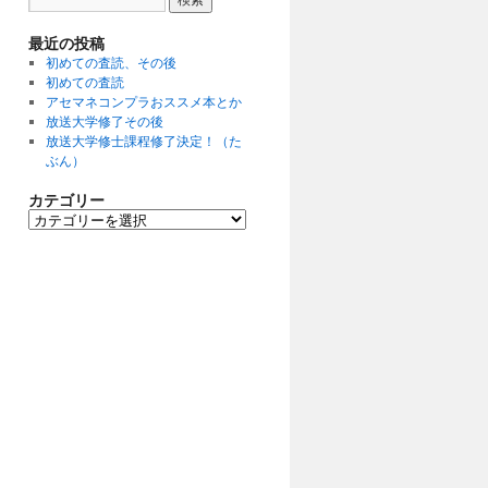
最近の投稿
初めての査読、その後
初めての査読
アセマネコンプラおススメ本とか
放送大学修了その後
放送大学修士課程修了決定！（た
ぶん）
カテゴリー
カ
テ
ゴ
リ
ー