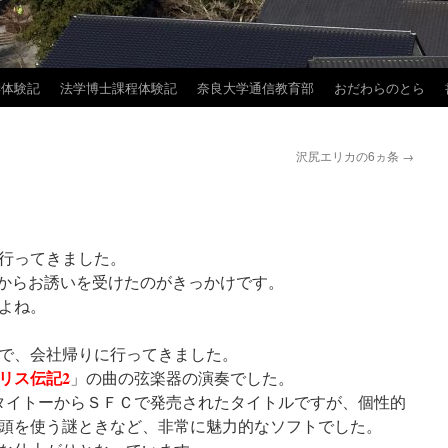
学体験記
法学博士課程体験記
奈良大学通信教育部
おだわらのとら
沢尻エリカの6ヵ条
→
行ってきました。
方からお誘いを受けたのがきっかけです。
よね。
で、会社帰りに行ってきました。
リス伝記2
」の曲の弦楽器の演奏でした。
にタイトーからＳＦＣで発売されたタイトルですが、個性的
頭を使う謎ときなど、非常に魅力的なソフトでした。