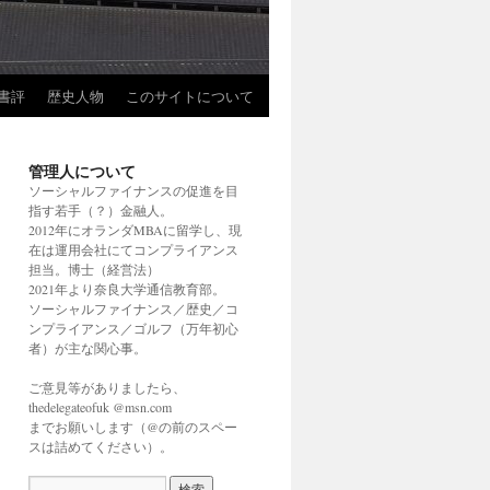
書評
歴史人物
このサイトについて
管理人について
ソーシャルファイナンスの促進を目
指す若手（？）金融人。
2012年にオランダMBAに留学し、現
在は運用会社にてコンプライアンス
担当。博士（経営法）
2021年より奈良大学通信教育部。
ソーシャルファイナンス／歴史／コ
ンプライアンス／ゴルフ（万年初心
者）が主な関心事。
ご意見等がありましたら、
thedelegateofuk @msn.com
までお願いします（@の前のスペー
スは詰めてください）。