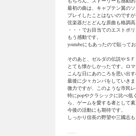
もちろん、ストーリーも感動的
最初の曲は、キャプテン翼のソ
プレイしたことはないのですが
弦楽器だとどんな原曲も格調高
・・・でお目当てのエストポリ
もう感動です。
youtubeにもあったので貼って
そのあと、ゼルダの伝説やＳＦ
とても懐かしかったです。ロマ
こんな日にあのころを思い出す
最後に少々カンパをしていきま
微力ですが、このような市民レ
特にpopやクラシックに比べ
ら、ゲームを愛する者として素
今後の活動にも期待です。
しっかり信長の野望や三國志も