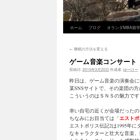
ホーム
ブログ
オランダMBA留
コ
ン
←
睡眠の方法を変える
テ
ゲーム音楽コンサート
ン
投稿日:
2010年3月20日
作成者:
ゆーけー
ツ
昨日は、ゲーム音楽の演奏会に
へ
某SNSサイトで、その楽団の
こういうのはＳＮＳの魅力です
ス
幸い自宅の近くが会場だったの
キ
エストポ
ちなみにお目当ては「
ッ
エストポリス伝記2は1995年
なキャラクターと壮大な音楽、
プ