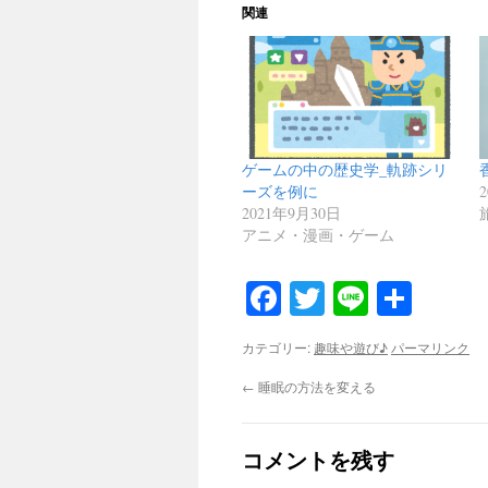
関連
ゲームの中の歴史学_軌跡シリ
ーズを例に
2021年9月30日
アニメ・漫画・ゲーム
Facebook
Twitter
Line
共
有
カテゴリー:
趣味や遊び♪
パーマリンク
←
睡眠の方法を変える
コメントを残す