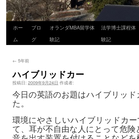
コ
ホー
ブロ
オランダMBA留学体
法学博士課程体
ン
ム
グ
験記
験記
テ
←
5年前
ン
ハイブリッドカー
ツ
投稿日:
2009年9月24日
作成者:
へ
今日の英語のお題はハイブリッド
ス
た。
キ
環境にやさしいハイブリッドカー
ッ
て、耳が不自由な人にとって危険
プ
音を出す装置を付けることなどを