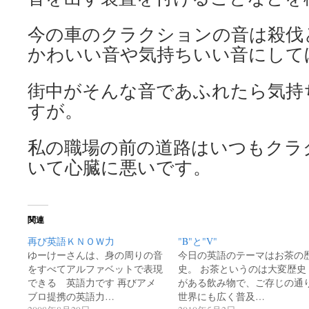
今の車のクラクションの音は殺伐
かわいい音や気持ちいい音にして
街中がそんな音であふれたら気持
すが。
私の職場の前の道路はいつもクラ
いて心臓に悪いです。
関連
再び英語ＫＮＯＷ力
"B"と"V"
ゆーけーさんは、身の周りの音
今日の英語のテーマはお茶の
をすべてアルファベットで表現
史。 お茶というのは大変歴史
できる 英語力です 再びアメ
がある飲み物で、ご存じの通
ブロ提携の英語力…
世界にも広く普及…