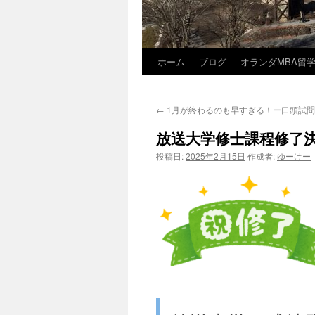
ホーム
ブログ
オランダMBA留
コ
ン
←
1月が終わるのも早すぎる！ー口頭試
テ
放送大学修士課程修了
ン
投稿日:
2025年2月15日
作成者:
ゆーけー
ツ
へ
ス
キ
ッ
プ