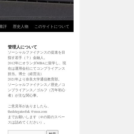
書評
歴史人物
このサイトについて
管理人について
ソーシャルファイナンスの促進を目
指す若手（？）金融人。
2012年にオランダMBAに留学し、現
在は運用会社にてコンプライアンス
担当。博士（経営法）
2021年より奈良大学通信教育部。
ソーシャルファイナンス／歴史／コ
ンプライアンス／ゴルフ（万年初心
者）が主な関心事。
ご意見等がありましたら、
thedelegateofuk @msn.com
までお願いします（@の前のスペー
スは詰めてください）。