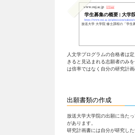
www.ouj.ac.jp
1 User
学生募集の概要 | 大学院
https://www.ouj.ac.jp/admission/gakuin/
放送大学 大学院 修士課程の「学
人文学プログラムの合格者は定
きると見込まれる志願者のみを
は倍率ではなく自分の研究計画
出願書類の作成
放送大学大学院の出願に当たっ
があります。
研究計画書には自分が研究した