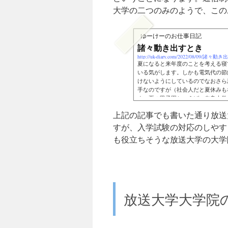
大学の二つのみのようで、この
ゆーけーのお仕事日記
諸々動き出すとき
http://uk-diary.com/2022/08/09/諸々
夏になると来年度のことを考える寝
いる気がします。しかも電気代の節
けないようにしているのでなおさら
手なのですが（社会人だと夏休みも
す。夏の甲子園といえば、奈良大学
は名門・天理高校が出場しています（
上記の記事でも書いた通り放送
すが、入学試験の対応のしやす
も役立ちそうな放送大学の大学
放送大学大学院