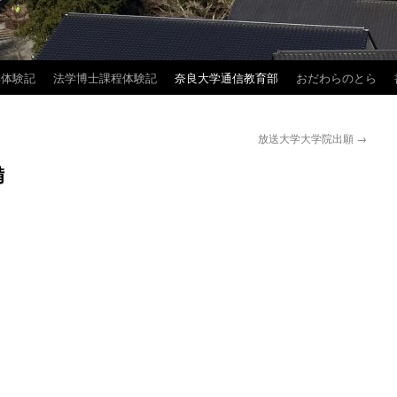
学体験記
法学博士課程体験記
奈良大学通信教育部
おだわらのとら
放送大学大学院出願
→
備