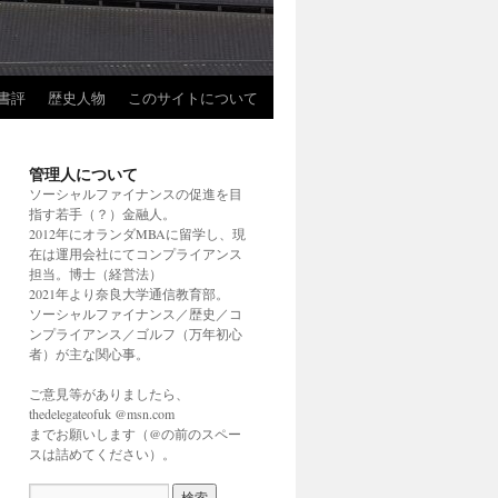
書評
歴史人物
このサイトについて
管理人について
ソーシャルファイナンスの促進を目
指す若手（？）金融人。
2012年にオランダMBAに留学し、現
在は運用会社にてコンプライアンス
担当。博士（経営法）
2021年より奈良大学通信教育部。
ソーシャルファイナンス／歴史／コ
ンプライアンス／ゴルフ（万年初心
者）が主な関心事。
ご意見等がありましたら、
thedelegateofuk @msn.com
までお願いします（@の前のスペー
スは詰めてください）。