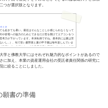
二つが選択肢となります。
動き出すとき
ても起きても暑い。最近はそんなことしか感じられなくなって
約や節電への協力のためとできるだけ窓を開けてエアコンをつ
思考力が下がっています。本末転倒ですね。基本的には夏は苦
ないし...）、旬で安い夏野菜と夏の甲子園は毎年楽しんでいま
で学習している縁もあって奈良県代表も応援しています。今年
地方大会の決勝でも話題...
大学と佛教大学にはそれぞれ魅力的なポイントがあるので
さに加え、本業の資産運用会社の受託者責任関係の研究に
院に絞ることにしました。
の願書の準備