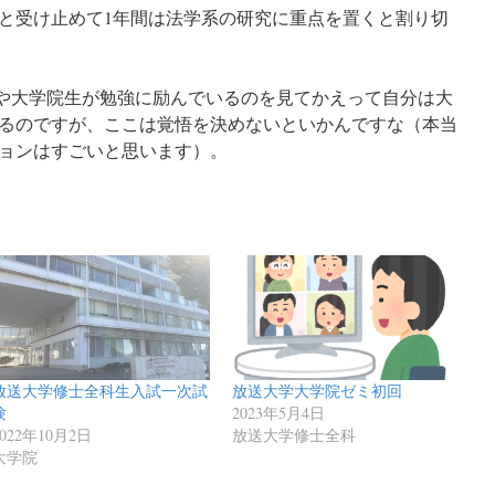
と受け止めて1年間は法学系の研究に重点を置くと割り切
学部生や大学院生が勉強に励んでいるのを見てかえって自分は大
るのですが、ここは覚悟を決めないといかんですな（本当
ョンはすごいと思います）。
放送大学修士全科生入試一次試
放送大学大学院ゼミ初回
験
2023年5月4日
2022年10月2日
放送大学修士全科
大学院