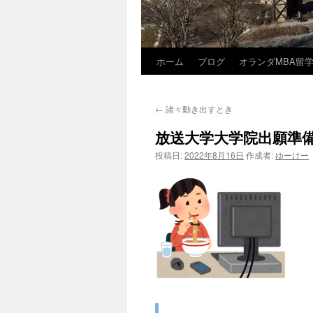
ホーム
ブログ
オランダMBA留
コ
ン
←
諸々動き出すとき
テ
放送大学大学院出願準
ン
投稿日:
2022年8月16日
作成者:
ゆーけー
ツ
へ
ス
キ
ッ
プ