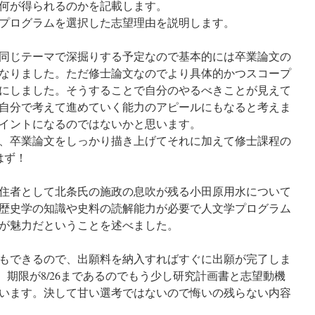
何が得られるのかを記載します。
プログラムを選択した志望理由を説明します。
同じテーマで深掘りする予定なので基本的には卒業論文の
なりました。ただ修士論文なのでより具体的かつスコープ
にしました。そうすることで自分のやるべきことが見えて
自分で考えて進めていく能力のアピールにもなると考えま
イントになるのではないかと思います。
、卒業論文をしっかり描き上げてそれに加えて修士課程の
はず！
住者として北条氏の施政の息吹が残る小田原用水について
歴史学の知識や史料の読解能力が必要で人文学プログラム
が魅力だということを述べました。
もできるので、出願料を納入すればすぐに出願が完了しま
が、期限が8/26まであるのでもう少し研究計画書と志望動機
います。決して甘い選考ではないので悔いの残らない内容