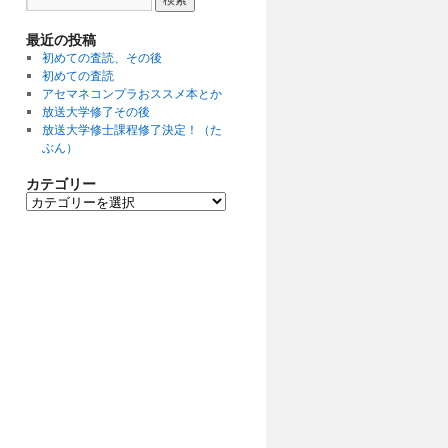
最近の投稿
初めての査読、その後
初めての査読
アセマネコンプラおススメ本とか
放送大学修了その後
放送大学修士課程修了決定！（た
ぶん）
カテゴリー
カ
テ
ゴ
リ
ー