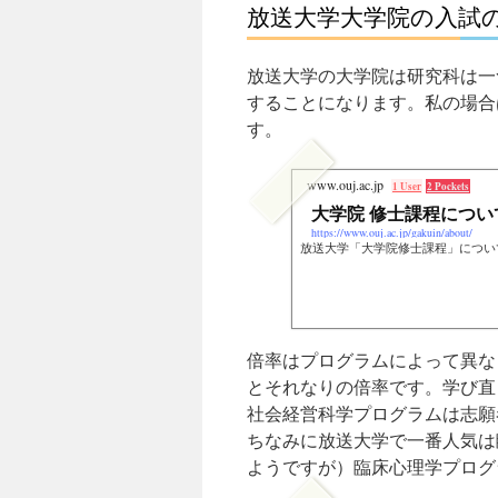
放送大学大学院の入試
放送大学の大学院は研究科は一
することになります。私の場合
す。
www.ouj.ac.jp
1 User
2 Pockets
大学院 修士課程について
https://www.ouj.ac.jp/gakuin/about/
放送大学「大学院修士課程」につい
倍率はプログラムによって異な
とそれなりの倍率です。学び直
社会経営科学プログラムは志願
ちなみに放送大学で一番人気は
ようですが）臨床心理学プログ