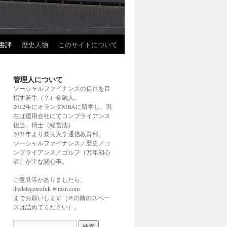
書評
歴史人物
このサイトについて
管理人について
ソーシャルファイナンスの促進を目
指す若手（？）金融人。
2012年にオランダMBAに留学し、現
在は運用会社にてコンプライアンス
担当。博士（経営法）
2021年より奈良大学通信教育部。
ソーシャルファイナンス／歴史／コ
ンプライアンス／ゴルフ（万年初心
者）が主な関心事。
ご意見等がありましたら、
thedelegateofuk @msn.com
までお願いします（@の前のスペー
スは詰めてください）。