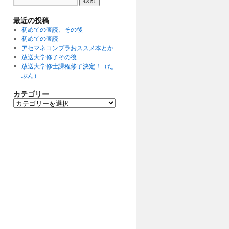
最近の投稿
初めての査読、その後
初めての査読
アセマネコンプラおススメ本とか
放送大学修了その後
放送大学修士課程修了決定！（た
ぶん）
カテゴリー
カ
テ
ゴ
リ
ー