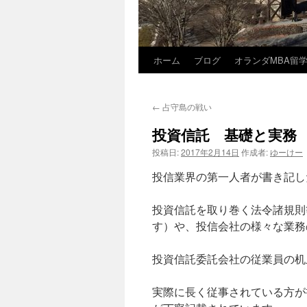
ホーム
ブログ
オランダMBA留
コ
ン
←
占守島の戦い
テ
投資信託 基礎と実務
ン
投稿日:
2017年2月14日
作成者:
ゆーけー
ツ
投信業界の第一人者が書き記し
へ
投資信託を取り巻く法令諸規則
ス
す）や、投信会社の様々な業務
キ
投資信託委託会社の従業員の机
ッ
実際に長く従事されている方が
プ