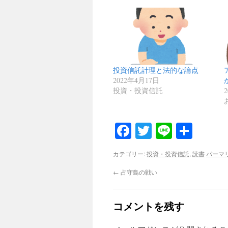
投資信託計理と法的な論点
2022年4月17日
投資・投資信託
Facebook
Twitter
Line
共
有
カテゴリー:
投資・投資信託
,
読書
パーマ
←
占守島の戦い
コメントを残す