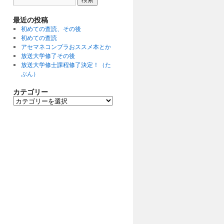
最近の投稿
初めての査読、その後
初めての査読
アセマネコンプラおススメ本とか
放送大学修了その後
放送大学修士課程修了決定！（た
ぶん）
カテゴリー
カ
テ
ゴ
リ
ー