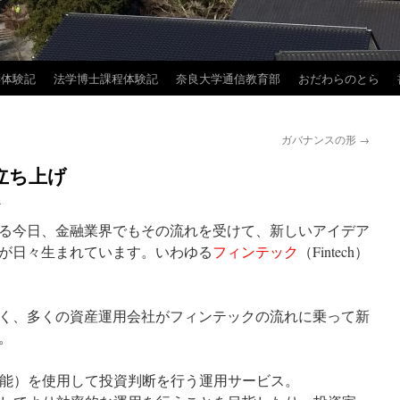
学体験記
法学博士課程体験記
奈良大学通信教育部
おだわらのとら
ガバナンスの形
→
立ち上げ
ー
る今日、金融業界でもその流れを受けて、新しいアイデア
が日々生まれています。いわゆる
フィンテック
（Fintech）
く、多くの資産運用会社がフィンテックの流れに乗って新
。
能）を使用して投資判断を行う運用サービス。