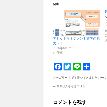
関連
アセットマネジメント業界の魅
力（５）
2018年8月25日
お仕事
Facebook
Twitter
Line
共
有
カテゴリー:
お話を聞いてきました
パーマ
←
笑顔は人を惹きつける
コメントを残す