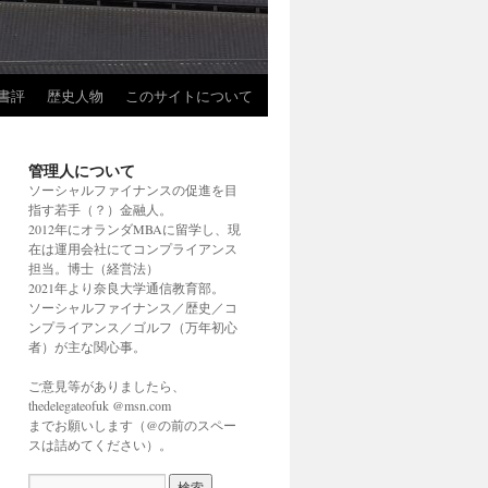
書評
歴史人物
このサイトについて
管理人について
ソーシャルファイナンスの促進を目
指す若手（？）金融人。
2012年にオランダMBAに留学し、現
在は運用会社にてコンプライアンス
担当。博士（経営法）
2021年より奈良大学通信教育部。
ソーシャルファイナンス／歴史／コ
ンプライアンス／ゴルフ（万年初心
者）が主な関心事。
ご意見等がありましたら、
thedelegateofuk @msn.com
までお願いします（@の前のスペー
スは詰めてください）。