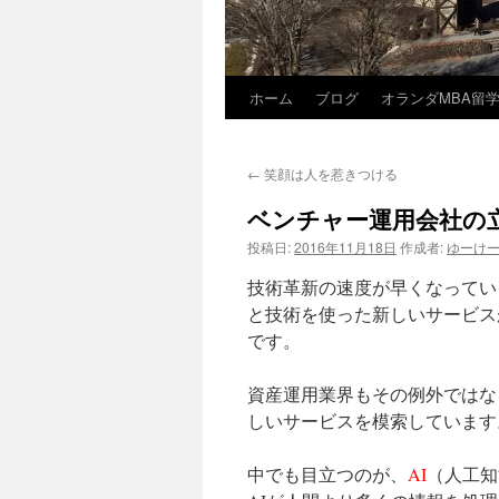
ホーム
ブログ
オランダMBA留
コ
ン
←
笑顔は人を惹きつける
テ
ベンチャー運用会社の
ン
投稿日:
2016年11月18日
作成者:
ゆーけ
ツ
技術革新の速度が早くなってい
へ
と技術を使った新しいサービス
です。
ス
資産運用業界もその例外ではな
キ
しいサービスを模索しています
ッ
中でも目立つのが、
AI
（人工知
プ