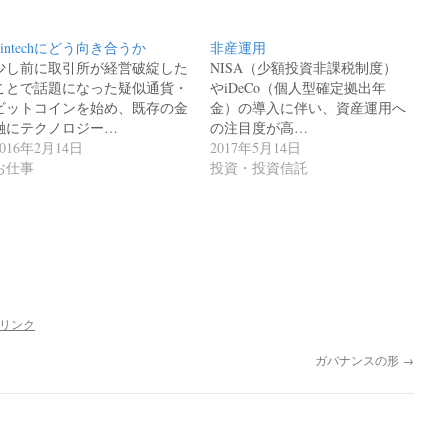
Fintechにどう向き合うか
非産運用
少し前に取引所が経営破綻した
NISA（少額投資非課税制度）
ことで話題になった疑似通貨・
やiDeCo（個人型確定拠出年
ビットコインを始め、既存の金
金）の導入に伴い、資産運用へ
融にテクノロジー…
の注目度が高…
2016年2月14日
2017年5月14日
お仕事
投資・投資信託
リンク
ガバナンスの形
→