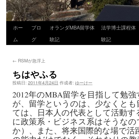
コ
ホー
ブロ
オランダMBA留学体
法学博士課程体
ン
ム
グ
験記
験記
テ
←
RSMが急浮上
ン
ちはやふる
ツ
投稿日:
2011年4月24日
作成者:
ゆーけー
へ
2012年のMBA留学を目指して勉
ス
が、留学というのは、少なくとも
キ
ては、日本人の代表として活動す
に政策系・ビジネス系はそうなの
ッ
か）、また、将来国際的な場で活
プ