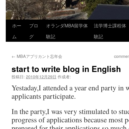
コ
ホー
ブロ
オランダMBA留学体
法学博士課程体
ン
ム
グ
験記
験記
テ
←
MBAアプリカント忘年会
comment
ン
start to write blog in English
ツ
投稿日:
2010年12月29日
作成者:
へ
Yestaday,I attended a year end party 
ス
applicants participate.
キ
In the party,I was very stimulated to s
ッ
progress of applications because most p
プ
prepared for their applications so much