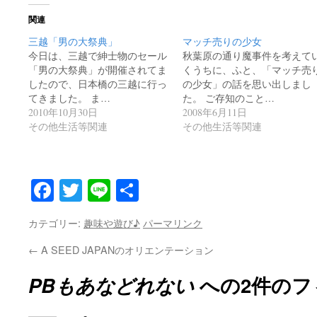
関連
三越「男の大祭典」
マッチ売りの少女
今日は、三越で紳士物のセール
秋葉原の通り魔事件を考えて
「男の大祭典」が開催されてま
くうちに、ふと、「マッチ売
したので、日本橋の三越に行っ
の少女」の話を思い出しまし
てきました。 ま…
た。 ご存知のこと…
2010年10月30日
2008年6月11日
その他生活等関連
その他生活等関連
Facebook
Twitter
Line
共
有
カテゴリー:
趣味や遊び♪
パーマリンク
←
A SEED JAPANのオリエンテーション
PBもあなどれない
への2件のフ