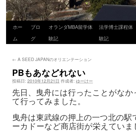
コ
ホー
ブロ
オランダMBA留学体
法学博士課程体
ン
ム
グ
験記
験記
テ
←
A SEED JAPANのオリエンテーション
ン
PBもあなどれない
ツ
投稿日:
2010年12月21日
作成者:
ゆーけー
へ
先日、曳舟には行ったことがなか
ス
て行ってみました。
キ
曳舟は東武線の押上の一つ北の駅
ッ
ーカドーなど商店街が栄えていま
プ