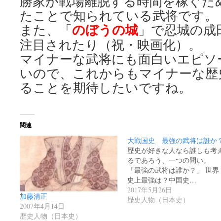
勝家が戦場離脱する時間を稼ぐた
たことで知られている武将です。
のぼうの城
また、「
」で忍城の成
注目されたり（祝・映画化）。
マイナーな武将にも面白いエピソ
いので、これからもマイナーな歴
ることを期待したいですね。
関連
大戦国史 最強の武将は誰か
歴史が好きな人なら誰しも考
るであろう、一つの問い。
「最強の武将は誰か？」 世界
史上最強は？中国史…
2017年5月26日
加藤清正
歴史人物（日本史）
2007年4月14日
歴史人物（日本史）