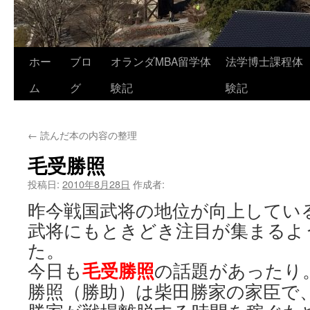
コ
ホー
ブロ
オランダMBA留学体
法学博士課程体
ン
ム
グ
験記
験記
テ
←
読んだ本の内容の整理
ン
毛受勝照
ツ
投稿日:
2010年8月28日
作成者:
へ
昨今戦国武将の地位が向上してい
ス
武将にもときどき注目が集まるよ
キ
た。
毛受勝照
今日も
の話題があったり
ッ
勝照（勝助）は柴田勝家の家臣で
プ