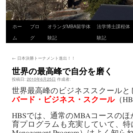
コ
ホー
ブロ
オランダMBA留学体
法学博士課程体
ン
ム
グ
験記
験記
テ
←
日本決勝トーナメント進出！！
ン
世界の最高峰で自分を磨く
ツ
投稿日:
2010年6月25日
作成者:
へ
世界最高峰のビジネススクールと
ス
バード・ビジネス・スクール
（H
キ
HBSでは、通常のMBAコースの
ッ
育プログラムも充実していて、特
プ
Management Program）はよく