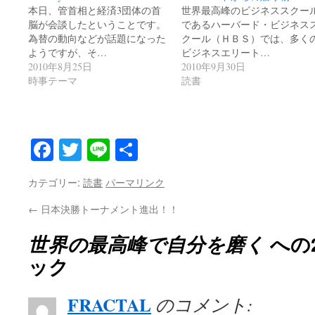
本日、管首相と経済3団体の首
世界最高峰のビジネススクー
脳が会談したということです。
であるハーバード・ビジネス
為替の動向などが話題になった
クール（ＨＢＳ）では、多く
ようですが、そ…
ビジネスエリート…
2010年8月25日
2010年9月30日
時事テーマ
読書
Facebook
Twitter
Line
共
有
カテゴリー:
読書
パーマリンク
←
日本決勝トーナメント進出！！
世界の最高峰で自分を磨く
への
ック
FRACTAL
のコメント: