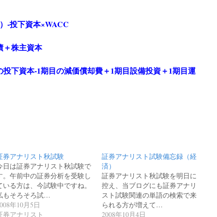
）-投下資本×WACC
債＋株主資本
の投下資本-1期目の減価償却費＋1期目設備投資＋1期目運
証券アナリスト秋試験
証券アナリスト試験備忘録（経
今日は証券アナリスト秋試験で
済）
す。午前中の証券分析を受験し
証券アナリスト秋試験を明日に
ている方は、今試験中ですね。
控え、当ブログにも証券アナリ
私もそろそろ試…
スト試験関連の単語の検索で来
2008年10月5日
られる方が増えて…
証券アナリスト
2008年10月4日