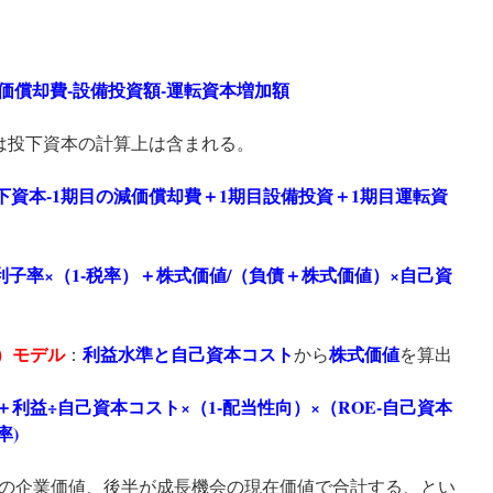
減価償却費-設備投資額-運転資本増加額
は投下資本の計算上は含まれる。
下資本-1期目の減価償却費＋1期目設備投資＋1期目運転資
×利子率×（1-税率）＋株式価値/（負債＋株式価値）×自己資
）モデル
利益水準と自己資本コスト
株式価値
：
から
を算出
＋利益÷自己資本コスト×（1-配当性向）×（ROE-自己資本
率)
の企業価値、後半が成長機会の現在価値で合計する、とい