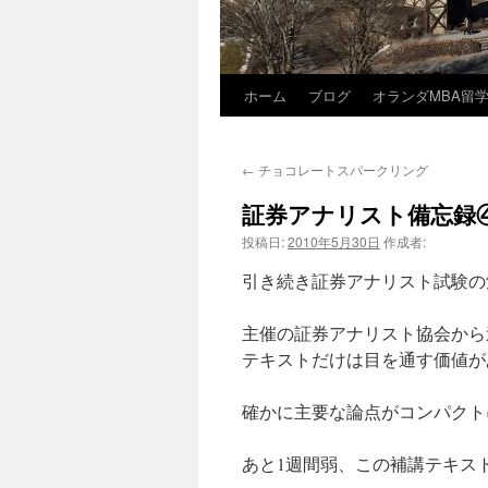
ホーム
ブログ
オランダMBA留
コ
ン
←
チョコレートスパークリング
テ
証券アナリスト備忘録
ン
投稿日:
2010年5月30日
作成者:
ツ
引き続き証券アナリスト試験の
へ
主催の証券アナリスト協会から
ス
テキストだけは目を通す価値が
キ
確かに主要な論点がコンパクト
ッ
あと1週間弱、この補講テキス
プ