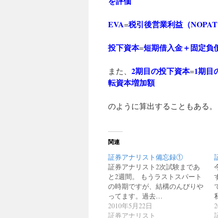
を評価
EVA
税引後営業利益（NOPAT
=
投下資本
短期借入金＋固定負
=
2期目の投下資本
1期目
また、
=
転資本増加額
のように算出することもある。
関連
証券アナリスト備忘録①
証券アナリスト2次試験まであ
と2週間。 もうラストスパート
の時期ですが、結構のんびりや
ってます。過去…
2010年5月22日
証券アナリスト