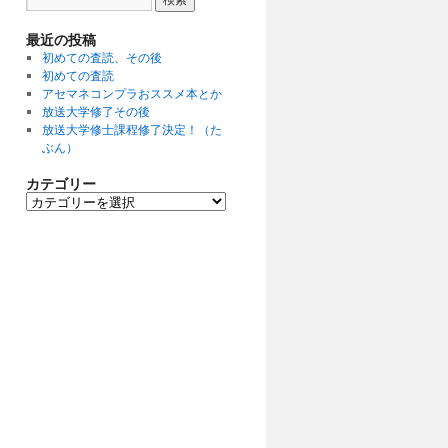
最近の投稿
初めての査読、その後
初めての査読
アセマネコンプラおススメ本とか
放送大学修了その後
放送大学修士課程修了決定！（た
ぶん）
カテゴリー
カ
テ
ゴ
リ
ー