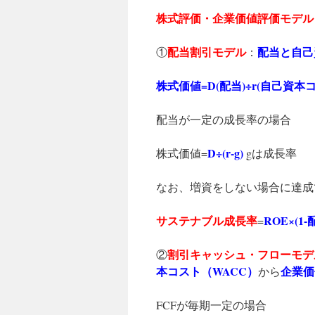
株式評価・企業価値評価モデル
配当割引モデル
配当と自己
①
：
株式価値=D(配当)÷r(自己資本
配当が一定の成長率の場合
D÷(r-g)
株式価値=
gは成長率
なお、増資をしない場合に達成
サステナブル成長率
ROE×(1
=
割引キャッシュ・フローモデ
②
本コスト（WACC）
企業価
から
FCFが毎期一定の場合