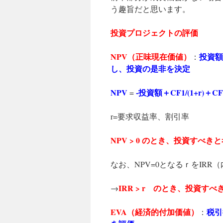
う趣旨だと思います。
投資プロジェクトの評価
NPV（正味現在価値）
投資額
：
し、投資の是非を決定
NPV
-投資額＋CF1/(1+r)＋CF2
=
r=要求収益率、割引率
NPV > 0 のとき、投資すべき
なお、NPV=0となるｒをIRR
IRR > r のとき、投資す
→
EVA（経済的付加価値）
税引
：