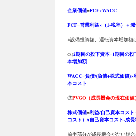
企業価値
FCF÷WACC
=
FCF
営業利益×（1-税率）＋
=
※設備投資額、運転資本増加額
2期目の投下資本
1期目の投
ex)
=
本増加額
WACC
負債/(負債+株式価値)
=
本コスト
PVGO（成長機会の現在価値
③
株式価値
利益/自己資本コスト
=
コスト）/(自己資本コスト-成長
前半部分が成長機会がない場合