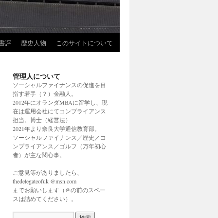
書評
歴史人物
このサイトについて
管理人について
ソーシャルファイナンスの促進を目
指す若手（？）金融人。
2012年にオランダMBAに留学し、現
在は運用会社にてコンプライアンス
担当。博士（経営法）
2021年より奈良大学通信教育部。
ソーシャルファイナンス／歴史／コ
ンプライアンス／ゴルフ（万年初心
者）が主な関心事。
ご意見等がありましたら、
thedelegateofuk @msn.com
までお願いします（@の前のスペー
スは詰めてください）。