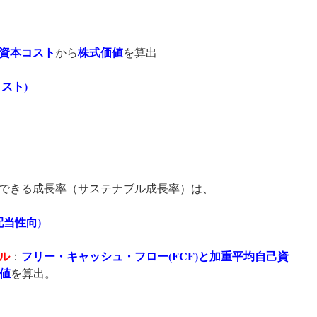
資本コスト
株式価値
から
を算出
コスト)
できる成長率（サステナブル成長率）は、
-配当性向)
ル
フリー・キャッシュ・フロー(FCF)
と加重平均自己資
：
値
を算出。