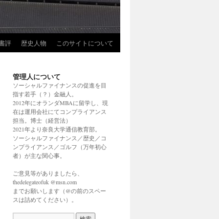
書評
歴史人物
このサイトについて
管理人について
ソーシャルファイナンスの促進を目
指す若手（？）金融人。
2012年にオランダMBAに留学し、現
在は運用会社にてコンプライアンス
担当。博士（経営法）
2021年より奈良大学通信教育部。
ソーシャルファイナンス／歴史／コ
ンプライアンス／ゴルフ（万年初心
者）が主な関心事。
ご意見等がありましたら、
thedelegateofuk @msn.com
までお願いします（@の前のスペー
スは詰めてください）。