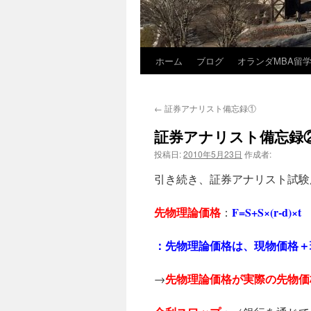
ホーム
ブログ
オランダMBA留
コ
ン
←
証券アナリスト備忘録①
テ
証券アナリスト備忘録
ン
投稿日:
2010年5月23日
作成者:
ツ
引き続き、証券アナリスト試験
へ
先物理論価格
F=S+S×(r-d)×t
：
ス
：先物理論価格は、現物価格＋
キ
ッ
先物理論価格が実際の先物価
→
プ