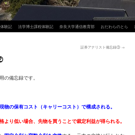
学体験記
法学博士課程体験記
奈良大学通信教育部
おだわらのとら
証券アナリスト備忘録③
→
②
用の備忘録です。
現物の保有コスト（キャリーコスト）で構成される。
格より低い場合、先物を買うことで裁定利益が得られる。