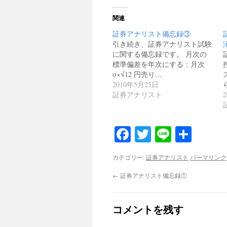
関連
証券アナリスト備忘録③
引き続き、証券アナリスト試験
に関する備忘録です。 月次の
標準偏差を年次にする：月次
σ×√12 円売り…
2010年5月25日
証券アナリスト
Facebook
Twitter
Line
共
有
カテゴリー:
証券アナリスト
パーマリンク
←
証券アナリスト備忘録①
コメントを残す