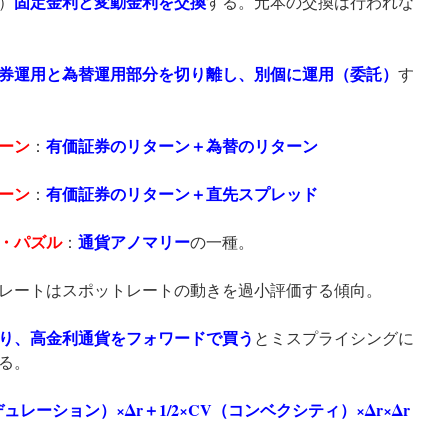
固定金利と変動金利を交換
）
する。元本の交換は行われな
券運用と為替運用部分を切り離し、別個に運用（委託）
す
ーン
有価証券のリターン＋為替のリターン
：
ーン
有価証券のリターン＋直先スプレッド
：
・パズル
通貨アノマリー
：
の一種。
レートはスポットレートの動きを過小評価する傾向。
り、高金利通貨をフォワードで買う
とミスプライシングに
る。
デュレーション）×Δr＋1/2×CV（コンベクシティ）×Δr×Δr