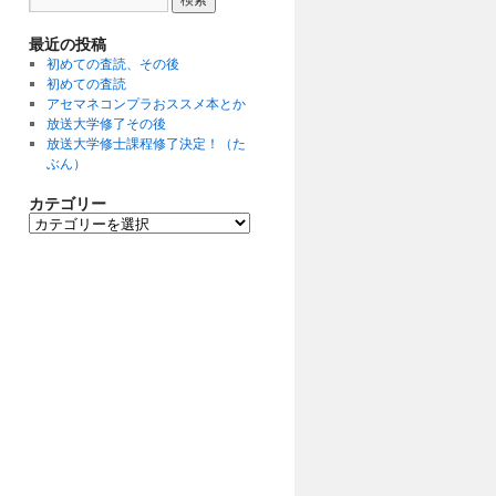
最近の投稿
初めての査読、その後
初めての査読
アセマネコンプラおススメ本とか
放送大学修了その後
放送大学修士課程修了決定！（た
ぶん）
カテゴリー
カ
テ
ゴ
リ
ー