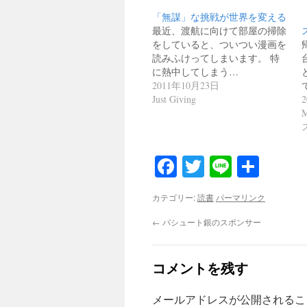
「無謀」な挑戦が世界を変える
最近、渡航に向けて部屋の掃除
をしていると、ついつい漫画を
読みふけってしまいます。 特
に熱中してしまう…
2011年10月23日
Just Giving
Facebook
Twitter
Line
共
有
カテゴリー:
読書
パーマリンク
←
パシュート銀のスポンサー
コメントを残す
メールアドレスが公開されるこ