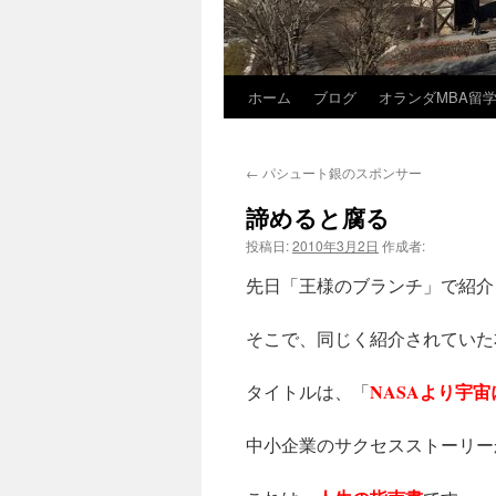
ホーム
ブログ
オランダMBA留
コ
ン
←
パシュート銀のスポンサー
テ
諦めると腐る
ン
投稿日:
2010年3月2日
作成者:
ツ
先日「王様のブランチ」で紹介
へ
そこで、同じく紹介されていた
ス
NASAより宇
タイトルは、「
キ
ッ
中小企業のサクセスストーリー
プ