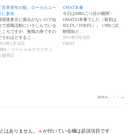
「世界青年の船」ローカルユー
GMAT本番
スに参加
今日はMBA二つ目の難関・
帰国後東京に拠点がないので仙
GMATの本番でした（最初は
台で就職活動にいそしんでいる
IELTS／TOEFL）。 13時に試
ところですが、無職の身ですの
験開始と…
でそれほどするこ…
2011年5月18日
2013年2月24日
GMAT
MBA・ソーシャルファイナン
ス留学記
的外れ・・・
→
※
とはありません。
が付いている欄は必須項目です