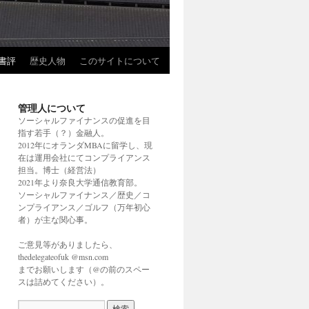
書評
歴史人物
このサイトについて
管理人について
ソーシャルファイナンスの促進を目
指す若手（？）金融人。
2012年にオランダMBAに留学し、現
在は運用会社にてコンプライアンス
担当。博士（経営法）
2021年より奈良大学通信教育部。
ソーシャルファイナンス／歴史／コ
ンプライアンス／ゴルフ（万年初心
者）が主な関心事。
ご意見等がありましたら、
thedelegateofuk @msn.com
までお願いします（@の前のスペー
スは詰めてください）。