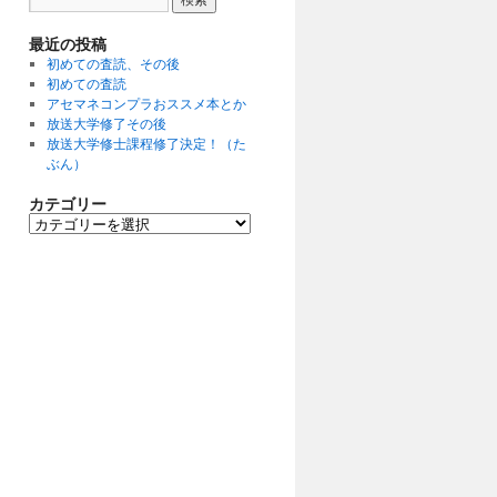
最近の投稿
初めての査読、その後
初めての査読
アセマネコンプラおススメ本とか
放送大学修了その後
放送大学修士課程修了決定！（た
ぶん）
カテゴリー
カ
テ
ゴ
リ
ー