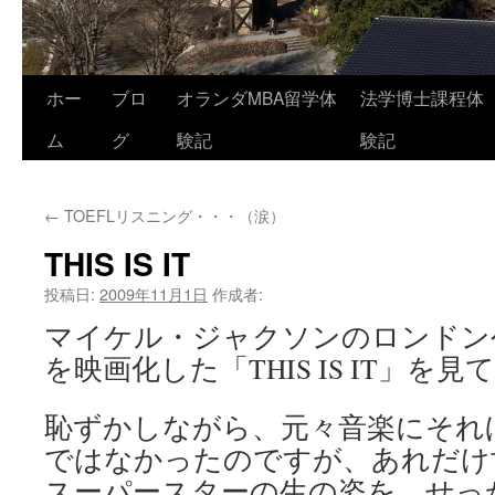
コ
ホー
ブロ
オランダMBA留学体
法学博士課程体
ン
ム
グ
験記
験記
テ
←
TOEFLリスニング・・・（涙）
ン
THIS IS IT
ツ
投稿日:
2009年11月1日
作成者:
へ
マイケル・ジャクソンのロンドン
ス
を映画化した「THIS IS IT」を
キ
恥ずかしながら、元々音楽にそれ
ッ
ではなかったのですが、あれだけ
プ
スーパースターの生の姿を、せっ