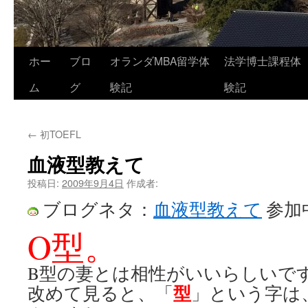
コ
ホー
ブロ
オランダMBA留学体
法学博士課程体
ン
ム
グ
験記
験記
テ
←
初TOEFL
ン
血液型教えて
ツ
投稿日:
2009年9月4日
作成者:
へ
ブログネタ：
血液型教えて
参加
ス
O型。
キ
B型の妻とは相性がいいらしいで
ッ
型
改めて見ると、「
」という字は
プ