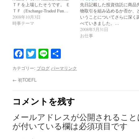
ＴＦを上場したそうです。 Ｅ
先日記載した投資信託に商品
ＴＦ（Exchange-Traded Fun…
物取引を組み込めるか否か、
2008年10月3日
いうことについてさらに深く
時事テーマ
べていきました。…
2008年5月31日
お仕事
Facebook
Twitter
Line
共
有
カテゴリー:
ブログ
パーマリンク
←
初TOEFL
コメントを残す
メールアドレスが公開されること
が付いている欄は必須項目です