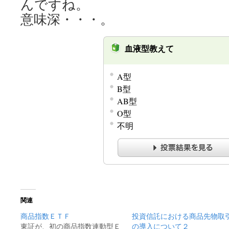
んですね。
意味深・・・。
血液型教えて
A型
B型
AB型
O型
不明
関連
商品指数ＥＴＦ
投資信託における商品先物取
東証が、初の商品指数連動型Ｅ
の導入について２