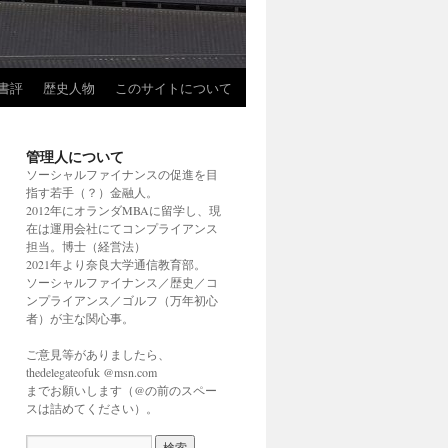
書評
歴史人物
このサイトについて
管理人について
ソーシャルファイナンスの促進を目
指す若手（？）金融人。
2012年にオランダMBAに留学し、現
在は運用会社にてコンプライアンス
担当。博士（経営法）
2021年より奈良大学通信教育部。
ソーシャルファイナンス／歴史／コ
ンプライアンス／ゴルフ（万年初心
者）が主な関心事。
ご意見等がありましたら、
thedelegateofuk @msn.com
までお願いします（@の前のスペー
スは詰めてください）。