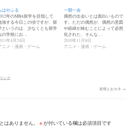
ちはやふる
一期一会
2012年のMBA留学を目指して
偶然の出会いとは面白いもので
勉強する今日この頃ですが、留
す。ただの偶然が、偶然の意図
学というのは、少なくとも留学
や経緯が絡むことによって必然
先の学校にお…
化された、そんな…
2011年4月24日
2010年11月8日
アニメ・漫画・ゲーム
アニメ・漫画・ゲーム
リンク
友情とおカネ
→
※
とはありません。
が付いている欄は必須項目です