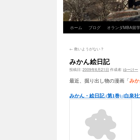
ホーム
ブログ
オランダMBA留
コ
ン
←
救いようがない？
テ
みかん絵日記
ン
投稿日:
2009年6月21日
作成者:
ゆーけー
ツ
みか
最近、掘り出し物の漫画「
へ
みかん・絵日記 (第1巻) (白泉社
ス
キ
ッ
プ