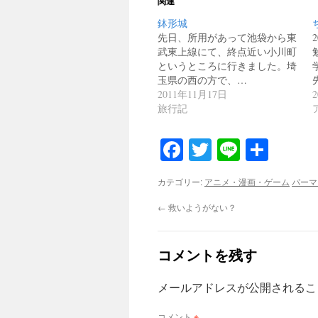
関連
鉢形城
先日、所用があって池袋から東
武東上線にて、終点近い小川町
というところに行きました。埼
玉県の西の方で、…
2011年11月17日
旅行記
Facebook
Twitter
Line
共
有
カテゴリー:
アニメ・漫画・ゲーム
パーマ
←
救いようがない？
コメントを残す
メールアドレスが公開されるこ
コメント
※