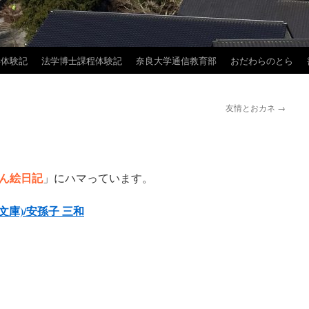
学体験記
法学博士課程体験記
奈良大学通信教育部
おだわらのとら
友情とおカネ
→
ん絵日記
」にハマっています。
文庫)/安孫子 三和