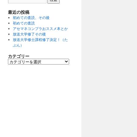
最近の投稿
初めての査読、その後
初めての査読
アセマネコンプラおススメ本とか
放送大学修了その後
放送大学修士課程修了決定！（た
ぶん）
カテゴリー
カ
テ
ゴ
リ
ー