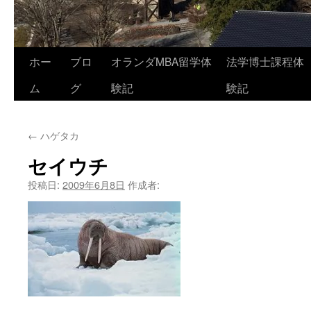
コ
ホー
ブロ
オランダMBA留学体
法学博士課程体
ン
ム
グ
験記
験記
テ
←
ハゲタカ
ン
セイウチ
ツ
投稿日:
2009年6月8日
作成者:
へ
ス
キ
ッ
プ