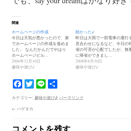
でも、say your dreamはかなり好
関連
ホームページの作成
助かった♪
今日は天気が悪かったので、家
昨日は大雨で一部電車の運行
でホームページの作成を進めま
見合わせになるなど、今日の
した。 なんだかんだでやはり
省の可否が心配でしたが、無
ホームページビル…
に帰省ができまし…
2006年12月10日
2008年8月30日
趣味や遊び♪
趣味や遊び♪
Facebook
Twitter
Line
共
有
カテゴリー:
趣味や遊び♪
パーマリンク
←
ハゲタカ
コメントを残す