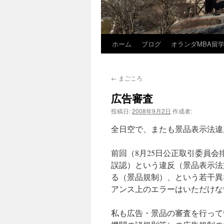
ホーム
ブログ
オランダMBA留
コ
ン
←
まごころ
テ
広告審査
ン
投稿日:
2008年9月2日
作成者:
ツ
全日空で、またも景品表示法違
へ
前回（8月25日公正取引委員
ス
誤認）という違反（景品表示法
る（景品規制）、という若干異
キ
アンス上のエラーはいただけな
ッ
私も広告・景品の審査を行って
プ