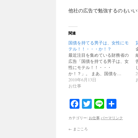
他社の広告で勉強するのもいい
関連
国債を持てる男子は、女性にモ
テル！！・・・か！？
最近注目を集めている財務省の
広告「国債を持てる男子は、女
性にモテル！！・・・
か！？」。 まあ、国債を…
2010年6月13日
お仕事
Facebook
Twitter
Line
共
有
カテゴリー:
お仕事
パーマリンク
←
まごころ