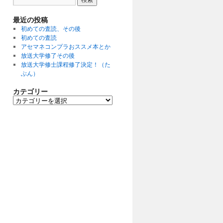
最近の投稿
初めての査読、その後
初めての査読
アセマネコンプラおススメ本とか
放送大学修了その後
放送大学修士課程修了決定！（た
ぶん）
カテゴリー
カ
テ
ゴ
リ
ー