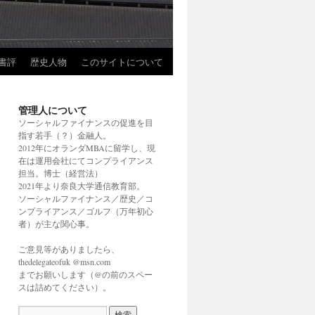
書評
歴史人物
このサイトについて
管理人について
ソーシャルファイナンスの促進を目
指す若手（？）金融人。
2012年にオランダMBAに留学し、現
在は運用会社にてコンプライアンス
担当。博士（経営法）
2021年より奈良大学通信教育部。
ソーシャルファイナンス／歴史／コ
ンプライアンス／ゴルフ（万年初心
者）が主な関心事。
ご意見等がありましたら、
thedelegateofuk @msn.com
までお願いします（@の前のスペー
スは詰めてください）。