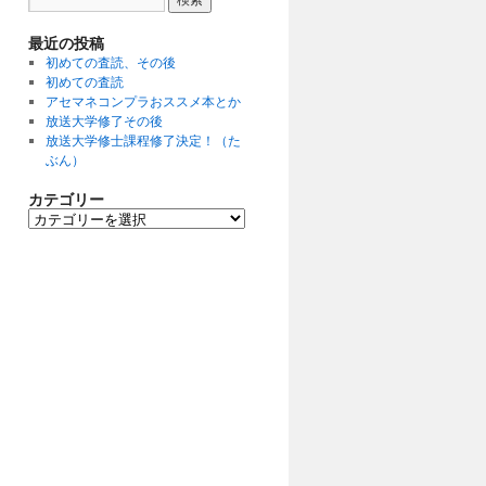
最近の投稿
初めての査読、その後
初めての査読
アセマネコンプラおススメ本とか
放送大学修了その後
放送大学修士課程修了決定！（た
ぶん）
カテゴリー
カ
テ
ゴ
リ
ー