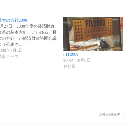
骨太の方針2008
6月27日、2008年度の経済財政
改革の基本方針、いわゆる「骨
太の方針」が経済財政諮問会議
より公表さ…
2008年7月2日
FIT2008
時事テーマ
2008年10月9日
お仕事
上杉三郎景虎
→