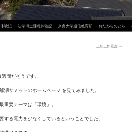
学体験記
法学博士課程体験記
奈良大学通信教育部
おだわらのとら
上杉三郎景虎
→
と1週間だそうです。
爺湖サミットのホームページ を見てみました。
最重要テーマは「環境」。
要する電力を少なくしているということでした。