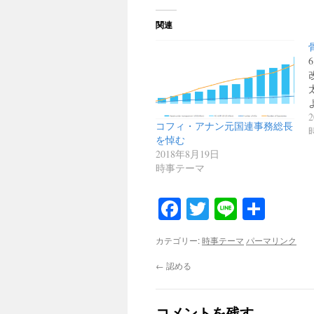
関連
コフィ・アナン元国連事務総長
を悼む
2018年8月19日
時事テーマ
Facebook
Twitter
Line
共
有
カテゴリー:
時事テーマ
パーマリンク
←
認める
コメントを残す