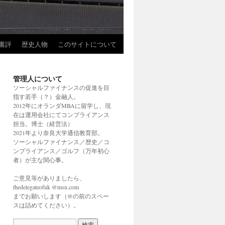
書評
歴史人物
このサイトについて
管理人について
ソーシャルファイナンスの促進を目
指す若手（？）金融人。
2012年にオランダMBAに留学し、現
在は運用会社にてコンプライアンス
担当。博士（経営法）
2021年より奈良大学通信教育部。
ソーシャルファイナンス／歴史／コ
ンプライアンス／ゴルフ（万年初心
者）が主な関心事。
ご意見等がありましたら、
thedelegateofuk @msn.com
までお願いします（@の前のスペー
スは詰めてください）。