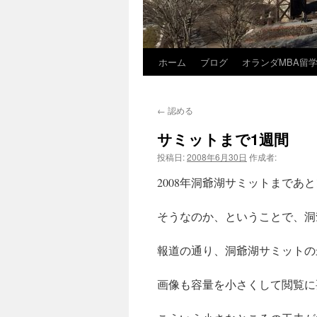
ホーム
ブログ
オランダMBA留
コ
ン
←
認める
テ
サミットまで1週間
ン
投稿日:
2008年6月30日
作成者:
ツ
2008年洞爺湖サミットまであ
へ
そうなのか、ということで、洞
ス
報道の通り、洞爺湖サミットの
キ
ッ
画像も容量を小さくして閲覧に
プ