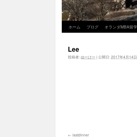
ホーム
ブログ
オランダMBA留
コ
ン
Lee
テ
投稿者:
ゆーけー
|
公開日:
2017年4月14日
ン
ツ
へ
ス
キ
ッ
プ
lastdinner