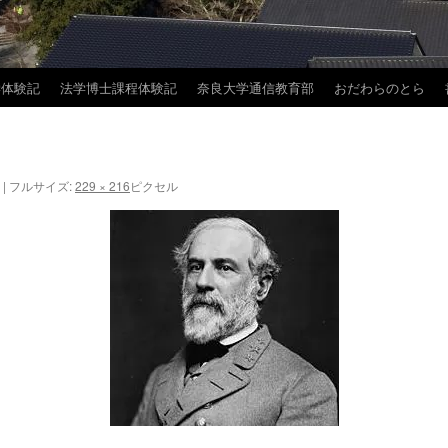
学体験記
法学博士課程体験記
奈良大学通信教育部
おだわらのとら
|
フルサイズ:
229 × 216
ピクセル