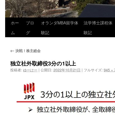
コ
ホー
ブロ
オランダMBA留学体
法学博士課程体
ン
ム
グ
験記
験記
テ
←
決戦！株主総会
ン
ツ
独立社外取締役3分の1以上
投稿者:
ゆーけー
|
公開日:
2022年10月21日
|
フルサイズ:
945 × 
へ
ス
キ
ッ
プ