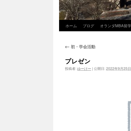
ホーム
ブログ
オランダMBA留
コ
ン
←
初・学会活動
テ
ン
プレゼン
投稿者:
ゆーけー
|
公開日:
2022年9月25日
ツ
へ
ス
キ
ッ
プ