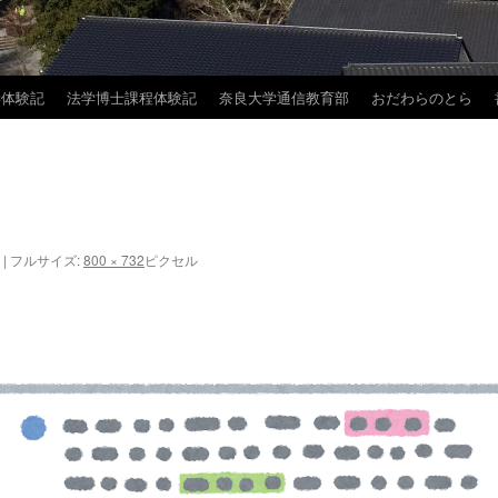
学体験記
法学博士課程体験記
奈良大学通信教育部
おだわらのとら
|
フルサイズ:
800 × 732
ピクセル