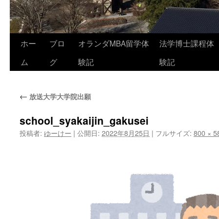
コ
ホー
ブロ
オランダMBA留学体
法学博士課程体
ン
ム
グ
験記
験記
テ
←
放送大学大学院出願
ン
ツ
school_syakaijin_gakusei
投稿者:
ゆーけー
|
公開日:
2022年8月25日
|
フルサイズ:
800 × 5
へ
ス
キ
ッ
プ