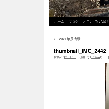
ホーム
ブログ
オランダMBA留
コ
ン
←
2021年度成績
テ
ン
thumbnail_IMG_2442
投稿者:
ゆーけー
|
公開日:
2022年4月2日
|
ツ
へ
ス
キ
ッ
プ