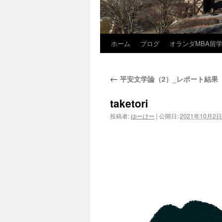
ホーム
ブログ
オランダMBA留
コ
ン
←
平安文学論（2）_レポート結果
テ
ン
taketori
投稿者:
ゆーけー
|
公開日:
2021年10月2日
ツ
へ
ス
キ
ッ
プ