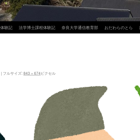
学体験記
法学博士課程体験記
奈良大学通信教育部
おだわらのとら
|
フルサイズ:
843 × 674
ピクセル