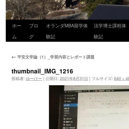
コ
ホー
ブロ
オランダMBA留学体
法学博士課程体
ン
ム
グ
験記
験記
テ
←
平安文学論（1）_学習内容とレポート課題
ン
ツ
thumbnail_IMG_1216
投稿者:
ゆーけー
|
公開日:
2021年8月31日
|
フルサイズ:
640 × 4
へ
ス
キ
ッ
プ