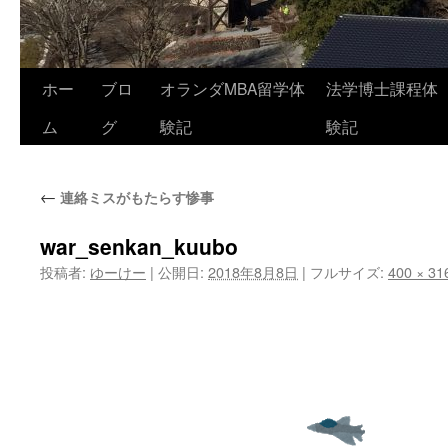
コ
ホー
ブロ
オランダMBA留学体
法学博士課程体
ン
ム
グ
験記
験記
テ
←
連絡ミスがもたらす惨事
ン
ツ
war_senkan_kuubo
投稿者:
ゆーけー
|
公開日:
2018年8月8日
|
フルサイズ:
400 × 31
へ
ス
キ
ッ
プ