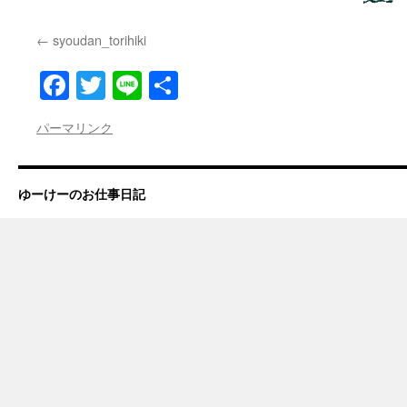
syoudan_torihiki
Facebook
Twitter
Line
共
有
パーマリンク
ゆーけーのお仕事日記