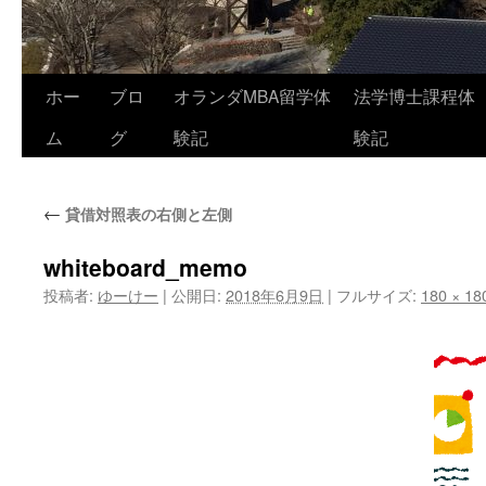
コ
ホー
ブロ
オランダMBA留学体
法学博士課程体
ン
ム
グ
験記
験記
テ
←
貸借対照表の右側と左側
ン
ツ
whiteboard_memo
投稿者:
ゆーけー
|
公開日:
2018年6月9日
|
フルサイズ:
180 × 18
へ
ス
キ
ッ
プ