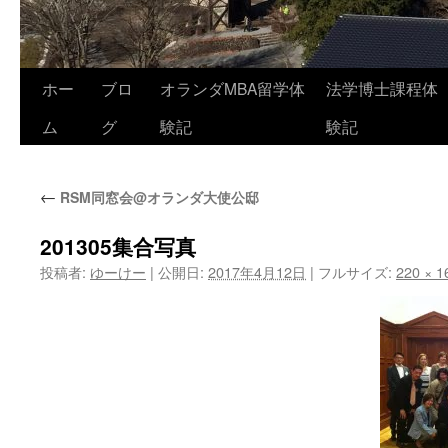
コ
ホー
ブロ
オランダMBA留学体
法学博士課程体
ン
ム
グ
験記
験記
テ
←
RSM同窓会@オランダ大使公邸
ン
ツ
201305集合写真
投稿者:
ゆーけー
|
公開日:
2017年4月12日
|
フルサイズ:
220 × 1
へ
ス
キ
ッ
プ