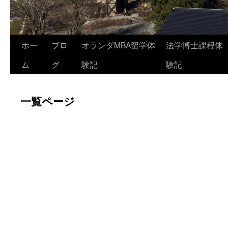
コ
ホー
ブロ
オランダMBA留学体
法学博士課程体
ン
ム
グ
験記
験記
テ
一覧ページ
ン
ツ
へ
ス
キ
ッ
プ