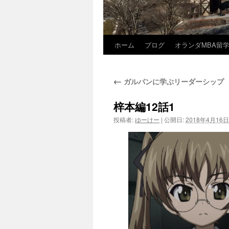
ホーム
ブログ
オランダMBA留
コ
ン
←
ガルパンに学ぶリーダーシップ
テ
ン
梓本編12話1
投稿者:
ゆーけー
|
公開日:
2018年4月16日
ツ
へ
ス
キ
ッ
プ