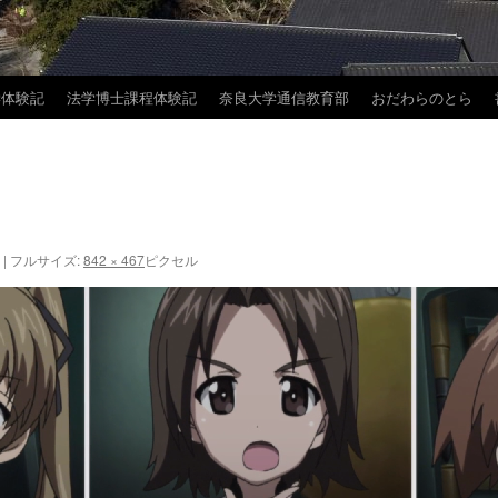
学体験記
法学博士課程体験記
奈良大学通信教育部
おだわらのとら
|
フルサイズ:
842 × 467
ピクセル